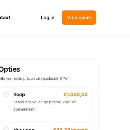
tact
Log in
Vind naam
Opties
Alle vermelde prijzen zijn exclusief BTW.
Koop
€1.000,00
Betaal het volledige bedrag voor de
domeinnaam.
Huur een
€33,33/maand