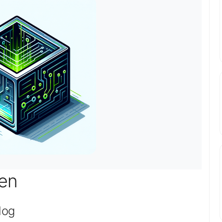
gen
log