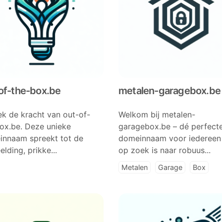
of-the-box.be
metalen-garagebox.be
k de kracht van out-of-
Welkom bij metalen-
ox.be. Deze unieke
garagebox.be – dé perfect
nnaam spreekt tot de
domeinnaam voor iedereen
elding, prikke...
op zoek is naar robuus...
Metalen
Garage
Box