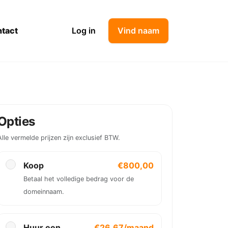
tact
Log in
Vind naam
Opties
Alle vermelde prijzen zijn exclusief BTW.
Koop
€800,00
Betaal het volledige bedrag voor de
domeinnaam.
Huur een
€26,67/maand