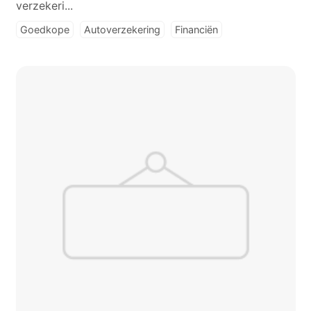
verzekeri...
Goedkope
Autoverzekering
Financiën