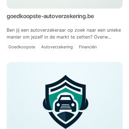
goedkoopste-autoverzekering.be
Ben jij een autoverzekeraar op zoek naar een unieke
manier om jezelf in de markt te zetten? Overw...
Goedkoopste
Autoverzekering
Financiën