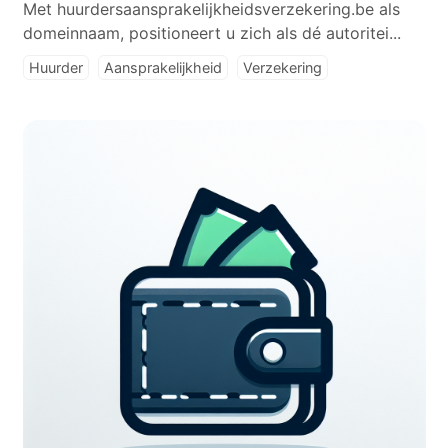
Met huurdersaansprakelijkheidsverzekering.be als
domeinnaam, positioneert u zich als dé autoritei...
Huurder
Aansprakelijkheid
Verzekering