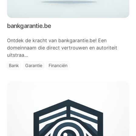
bankgarantie.be
Ontdek de kracht van bankgarantie.be! Een
domeinnaam die direct vertrouwen en autoriteit
uitstraa...
Bank
Garantie
Financiën