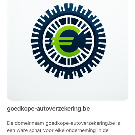
goedkope-autoverzekering.be
De domeinnaam goedkope-autoverzekering.be is
een ware schat voor elke onderneming in de