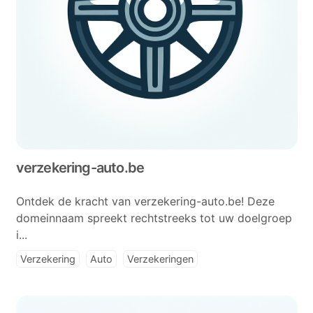
verzekering-auto.be
Ontdek de kracht van verzekering-auto.be! Deze
domeinnaam spreekt rechtstreeks tot uw doelgroep
i...
Verzekering
Auto
Verzekeringen