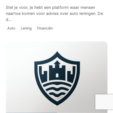
Stel je voor, je hebt een platform waar mensen
naartoe komen voor advies over auto leningen. De
d...
Auto
Lening
Financiën