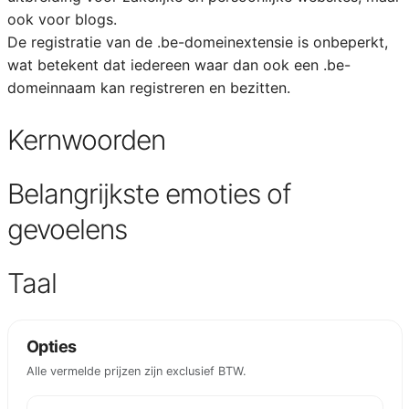
ook voor blogs.
De registratie van de .be-domeinextensie is onbeperkt,
wat betekent dat iedereen waar dan ook een .be-
domeinnaam kan registreren en bezitten.
Kernwoorden
Belangrijkste emoties of
gevoelens
Taal
Opties
Alle vermelde prijzen zijn exclusief BTW.