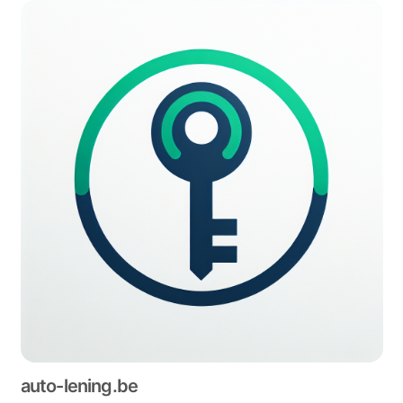
auto-lening.be