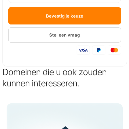
Bevestig je keuze
Stel een vraag
Domeinen die u ook zouden
kunnen interesseren.