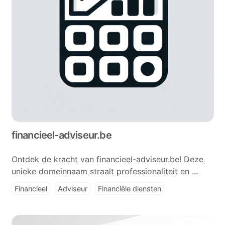
financieel-adviseur.be
Ontdek de kracht van financieel-adviseur.be! Deze
unieke domeinnaam straalt professionaliteit en ...
Financieel
Adviseur
Financiële diensten