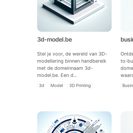
3d-model.be
busi
Stel je voor, de wereld van 3D-
Ontde
modellering binnen handbereik
to-bu
met de domeinnaam 3d-
domei
model.be. Een d...
waard
3d
Model
3D Printing
Busi