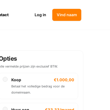
tact
Log in
Vind naam
Opties
Alle vermelde prijzen zijn exclusief BTW.
Koop
€1.000,00
Betaal het volledige bedrag voor de
domeinnaam.
Huur een
€33,33/maand