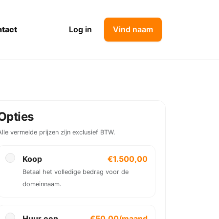
tact
Log in
Vind naam
Opties
Alle vermelde prijzen zijn exclusief BTW.
Koop
€1.500,00
Betaal het volledige bedrag voor de
domeinnaam.
Huur een
€50,00/maand