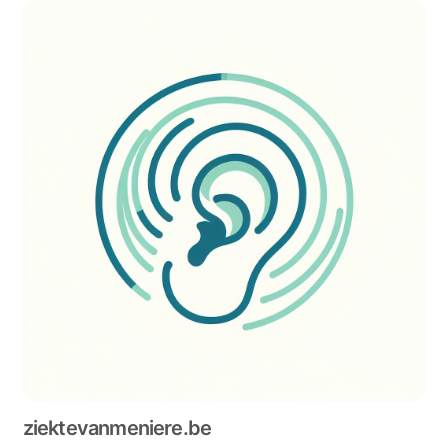
ziektevanmeniere.be