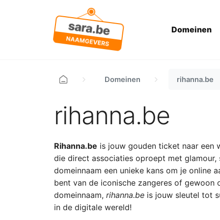
Domeinen
Domeinen
rihanna.be
rihanna.be
Rihanna.be
is jouw gouden ticket naar een 
die direct associaties oproept met glamour, 
domeinnaam een unieke kans om je online aa
bent van de iconische zangeres of gewoon 
domeinnaam,
rihanna.be
is jouw sleutel tot 
in de digitale wereld!