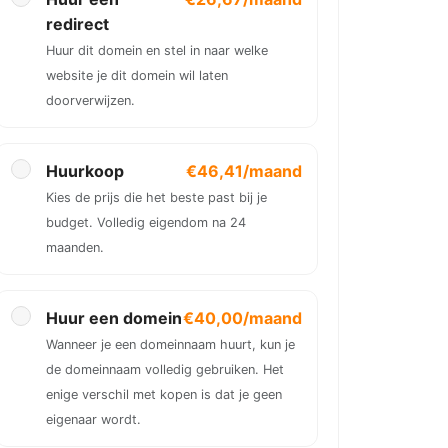
redirect
Huur dit domein en stel in naar welke
website je dit domein wil laten
doorverwijzen.
Huurkoop
€46,41/maand
Kies de prijs die het beste past bij je
budget. Volledig eigendom na 24
maanden.
Huur een domein
€40,00/maand
Wanneer je een domeinnaam huurt, kun je
de domeinnaam volledig gebruiken. Het
enige verschil met kopen is dat je geen
eigenaar wordt.