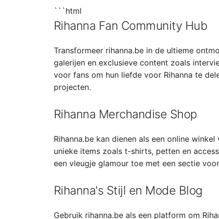
```html
Rihanna Fan Community Hub
Transformeer rihanna.be in de ultieme ontmo
galerijen en exclusieve content zoals interv
voor fans om hun liefde voor Rihanna te del
projecten.
Rihanna Merchandise Shop
Rihanna.be kan dienen als een online winke
unieke items zoals t-shirts, petten en accesso
een vleugje glamour toe met een sectie voor
Rihanna's Stijl en Mode Blog
Gebruik rihanna.be als een platform om Rihann