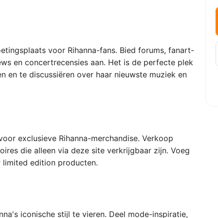
etingsplaats voor Rihanna-fans. Bied forums, fanart-
iews en concertrecensies aan. Het is de perfecte plek
en en te discussiëren over haar nieuwste muziek en
l voor exclusieve Rihanna-merchandise. Verkoop
ires die alleen via deze site verkrijgbaar zijn. Voeg
 limited edition producten.
a's iconische stijl te vieren. Deel mode-inspiratie,