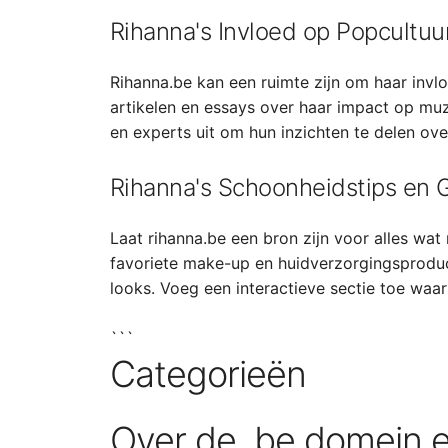
Rihanna's Invloed op Popcultuu
Rihanna.be kan een ruimte zijn om haar invl
artikelen en essays over haar impact op muz
en experts uit om hun inzichten te delen over
Rihanna's Schoonheidstips en
Laat rihanna.be een bron zijn voor alles wa
favoriete make-up en huidverzorgingsprodu
looks. Voeg een interactieve sectie toe wa
```
Categorieën
Over de .be domein e