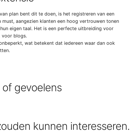
 van plan bent dit te doen, is het registreren van een
 must, aangezien klanten een hoog vertrouwen tonen
hun eigen taal. Het is een perfecte uitbreiding voor
 voor blogs.
 onbeperkt, wat betekent dat iedereen waar dan ook
tten.
s of gevoelens
zouden kunnen interesseren.