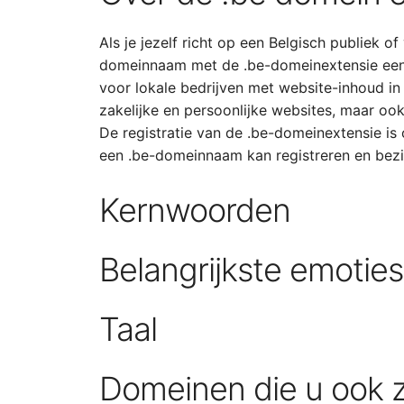
Als je jezelf richt op een Belgisch publiek of
domeinnaam met de .be-domeinextensie een
voor lokale bedrijven met website-inhoud in 
zakelijke en persoonlijke websites, maar ook
De registratie van de .be-domeinextensie is
een .be-domeinnaam kan registreren en bezi
Kernwoorden
Belangrijkste emotie
Taal
Domeinen die u ook 