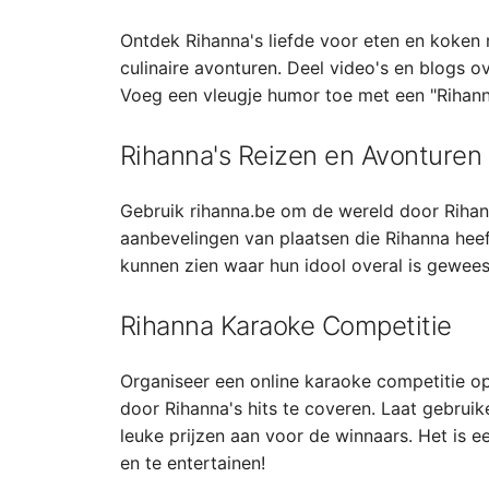
Ontdek Rihanna's liefde voor eten en koken 
culinaire avonturen. Deel video's en blogs o
Voeg een vleugje humor toe met een "Rihan
Rihanna's Reizen en Avonturen
Gebruik rihanna.be om de wereld door Rihanna
aanbevelingen van plaatsen die Rihanna heef
kunnen zien waar hun idool overal is gewees
Rihanna Karaoke Competitie
Organiseer een online karaoke competitie o
door Rihanna's hits te coveren. Laat gebrui
leuke prijzen aan voor de winnaars. Het is
en te entertainen!